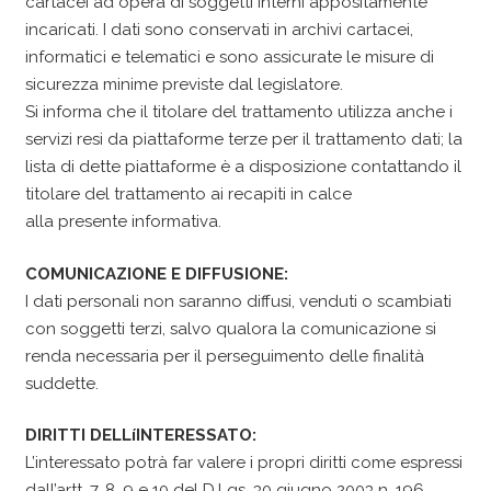
cartacei ad opera di soggetti interni appositamente
incaricati. I dati sono conservati in archivi cartacei,
informatici e telematici e sono assicurate le misure di
sicurezza minime previste dal legislatore.
Si informa che il titolare del trattamento utilizza anche i
servizi resi da piattaforme terze per il trattamento dati; la
lista di dette piattaforme è a disposizione contattando il
titolare del trattamento ai recapiti in calce
alla presente informativa.
COMUNICAZIONE E DIFFUSIONE:
I dati personali non saranno diffusi, venduti o scambiati
con soggetti terzi, salvo qualora la comunicazione si
renda necessaria per il perseguimento delle finalità
suddette.
DIRITTI DELLíINTERESSATO:
L’interessato potrà far valere i propri diritti come espressi
dall’artt. 7, 8, 9 e 10 del D.Lgs. 30 giugno 2003 n. 196,